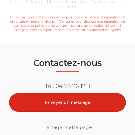
Central Garage Monod Jean Noël : Savoir-faire et
services
Garage automobile pour dépannage suite à une panne et réparation de
la voiture en atelier à Nyons
|
Carrossier pour débosselage réparation de
carrosserie et peindre une voiture ancienne de collection à Nyons
|
Garage automobile pour réparation et peinture carrosserie à Nyons
Contactez-nous
Tél.
04 75 26 12 11
Envoyer un message
Partagez cette page