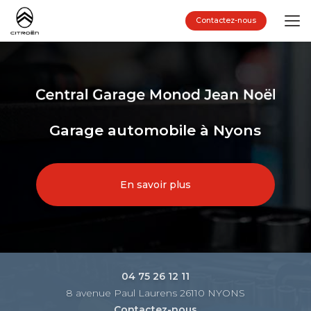
Aller
au
Contactez-nous
contenu
principal
Garage automobile à Nyons
En savoir plus
04 75 26 12 11
8 avenue Paul Laurens 26110 NYONS
Contactez-nous