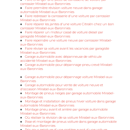
carrossier Mirabel-aux-Baronnies
Faire première révision voiture neuve dans garage
automobile Mirabel-aux-Baronnies
Faire redresser la carrosserie d'une voiture par carrossier
Mirabel-aux-Baronnies
Faire réparer les jantes d'une voiture Citroën chez un bon
carrossier Mirabel-aux-Baronnies
Faire réparer un moteur cassé de voiture diesel par
garagiste Mirabel-aux-Baronnies
Faire repeindre une voiture neuve par carrossier Mirabel-
aux-Baronnies
Faire réviser sa voiture avant les vacances par garagiste
Mirabel-aux-Baronnies
Garage automobile avec dépanneuse de véhicule
accidenté Mirabel-aux-Baronnies
Garage automobile pour dépannage pneu crevé Mirabel-
aux-Baronnies
Garage automobile pour dépannage voiture Mirabel-aux-
Baronnies
Garage automobile pour vente de voiture neuve et
d'occasion Mirabel-aux-Baronnies
Montage de pneus neiges par garage automobile Mirabel-
aux-Baronnies
Montage et installation de pneus hiver voiture dans garage
automobile Mirabel-aux-Baronnies
Montage pneu avant et arrière par garage automobile
Mirabel-aux-Baronnies
Où réaliser la révision de sa voiture Mirabel-aux-Baronnies
Pose et montage de pneus voiture dans garage automobile
Mirabel-aux-Baronnies
Prix pour peinture d'une portière avant d'une voiture