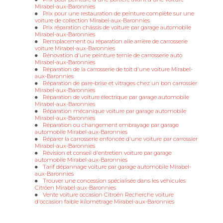
Mirabel-aux-Baronnies
Prix pour une restauration de peinture complète sur une
voiture de collection Mirabel-aux-Baronnies
Prix réparation châssis de voiture par garage automobile
Mirabel-aux-Baronnies
Remplacement ou réparation aile arrière de carrosserie
voiture Mirabel-aux-Baronnies
Rénovation d'une peinture ternie de carrosserie auto
Mirabel-aux-Baronnies
Réparation de la carrosserie de toit d'une voiture Mirabel-
aux-Baronnies
Réparation de pare-brise et vitrages chez un bon carrossier
Mirabel-aux-Baronnies
Réparation de voiture électrique par garage automobile
Mirabel-aux-Baronnies
Réparation mécanique voiture par garage automobile
Mirabel-aux-Baronnies
Réparation ou changement embrayage par garage
automobile Mirabel-aux-Baronnies
Réparer la carrosserie enfoncée d'une voiture par carrossier
Mirabel-aux-Baronnies
Révision et conseil d'entretien voiture par garage
automobile Mirabel-aux-Baronnies
Tarif dépannage voiture par garage automobile Mirabel-
aux-Baronnies
Trouver une concession spécialisée dans les véhicules
Citröen Mirabel-aux-Baronnies
Vente voiture occasion Citroën Recherche voiture
d'occasion faible kilométrage Mirabel-aux-Baronnies