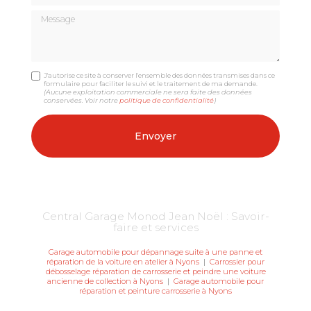
Message
J'autorise ce site à conserver l'ensemble des données transmises dans ce
formulaire pour faciliter le suivi et le traitement de ma demande.
(Aucune exploitation commerciale ne sera faite des données
conservées. Voir notre
politique de confidentialité
)
Central Garage Monod Jean Noël : Savoir-
faire et services
Garage automobile pour dépannage suite à une panne et
réparation de la voiture en atelier à Nyons
|
Carrossier pour
débosselage réparation de carrosserie et peindre une voiture
ancienne de collection à Nyons
|
Garage automobile pour
réparation et peinture carrosserie à Nyons