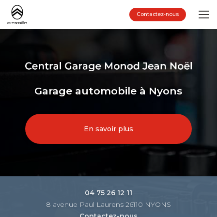
Aller
au
Contactez-nous
contenu
principal
Garage automobile à Nyons
En savoir plus
04 75 26 12 11
8 avenue Paul Laurens 26110 NYONS
Contactez-nous