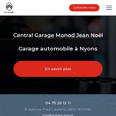
Aller
au
Contactez-nous
contenu
principal
Garage automobile à Nyons
En savoir plus
04 75 26 12 11
8 avenue Paul Laurens 26110 NYONS
Contactez-nous