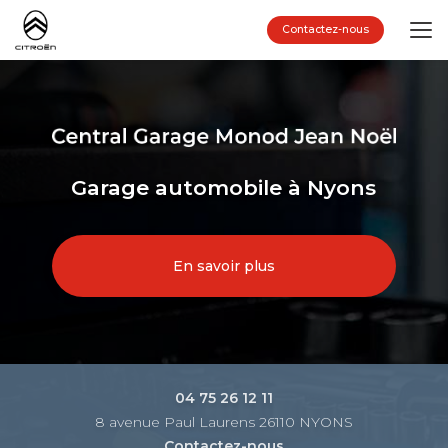
Aller
au
Contactez-nous
contenu
principal
Garage automobile à Nyons
En savoir plus
04 75 26 12 11
8 avenue Paul Laurens 26110 NYONS
Contactez-nous