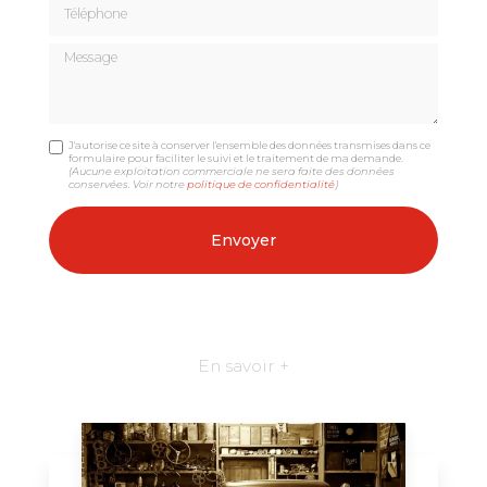
Téléphone
Message
J'autorise ce site à conserver l'ensemble des données transmises dans ce
formulaire pour faciliter le suivi et le traitement de ma demande.
(Aucune exploitation commerciale ne sera faite des données
conservées. Voir notre
politique de confidentialité
)
En savoir +