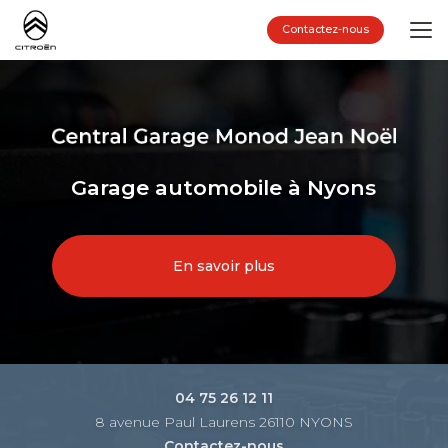
Aller
au
Contactez-nous
contenu
principal
Garage automobile à Nyons
En savoir plus
04 75 26 12 11
8 avenue Paul Laurens 26110 NYONS
Contactez-nous