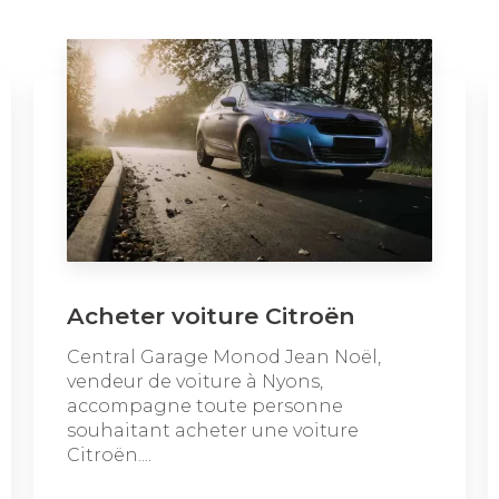
Acheter voiture Citroën
Central Garage Monod Jean Noël,
vendeur de voiture à Nyons,
accompagne toute personne
souhaitant acheter une voiture
Citroën....