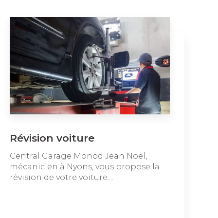
Révision voiture
Central Garage Monod Jean Noël,
mécanicien à Nyons, vous propose la
révision de votre voiture....