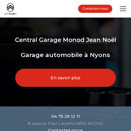
Aller
au
Contactez-nous
contenu
principal
Garage automobile à Nyons
En savoir plus
04 75 26 12 11
8 avenue Paul Laurens 26110 NYONS
Contactez-nous