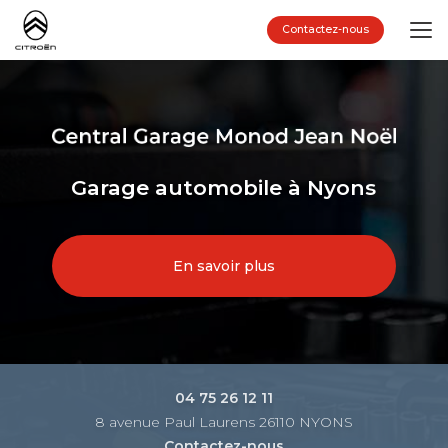
Aller
au
Contactez-nous
contenu
principal
Garage automobile à Nyons
En savoir plus
04 75 26 12 11
8 avenue Paul Laurens 26110 NYONS
Contactez-nous