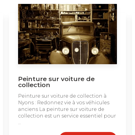
Peinture sur voiture de
collection
Peinture sur voiture de collection à
Nyons : Redonnez vie à vos véhicules
anciens La peinture sur voiture de
collection est un service essentiel pour
...