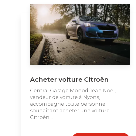
Acheter voiture Citroën
Central Garage Monod Jean Noël,
vendeur de voiture à Nyons,
accompagne toute personne
souhaitant acheter une voiture
Citroën....