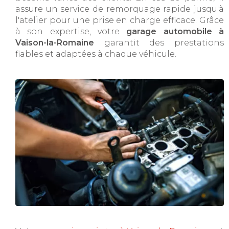
assure un service de remorquage rapide jusqu'à
l'atelier pour une prise en charge efficace. Grâce
à son expertise, votre
garage automobile à
Vaison-la-Romaine
garantit des prestations
fiables et adaptées à chaque véhicule.