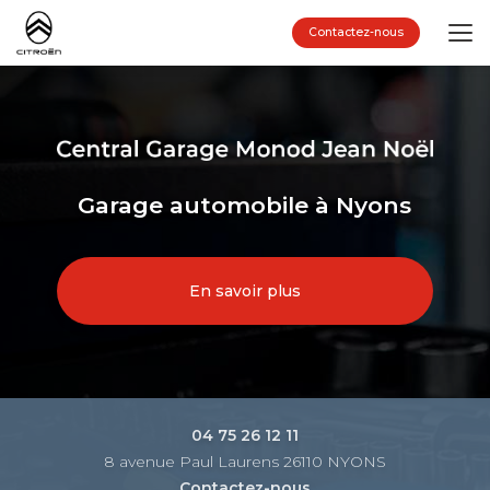
Aller
au
Contactez-nous
contenu
principal
Garage automobile à Nyons
En savoir plus
04 75 26 12 11
8 avenue Paul Laurens 26110 NYONS
Contactez-nous