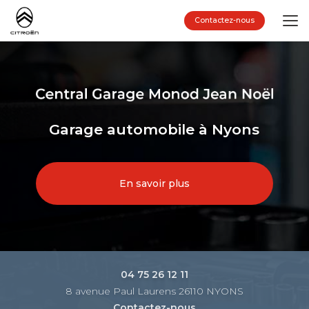
Aller
au
Contactez-nous
contenu
principal
Garage automobile à Nyons
En savoir plus
04 75 26 12 11
8 avenue Paul Laurens 26110 NYONS
Contactez-nous