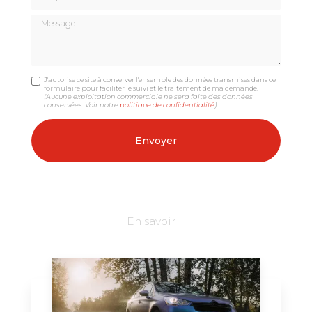
Message
J'autorise ce site à conserver l'ensemble des données transmises dans ce
formulaire pour faciliter le suivi et le traitement de ma demande.
(Aucune exploitation commerciale ne sera faite des données
conservées. Voir notre
politique de confidentialité
)
En savoir +