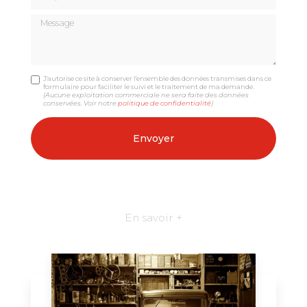
Message
J'autorise ce site à conserver l'ensemble des données transmises dans ce
formulaire pour faciliter le suivi et le traitement de ma demande.
(Aucune exploitation commerciale ne sera faite des données
conservées. Voir notre
politique de confidentialité
)
En savoir +