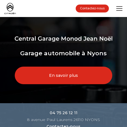
Aller
au
Contactez-nous
contenu
principal
Garage automobile à Nyons
En savoir plus
04 75 26 12 11
8 avenue Paul Laurens 26110 NYONS
Contactez-nous