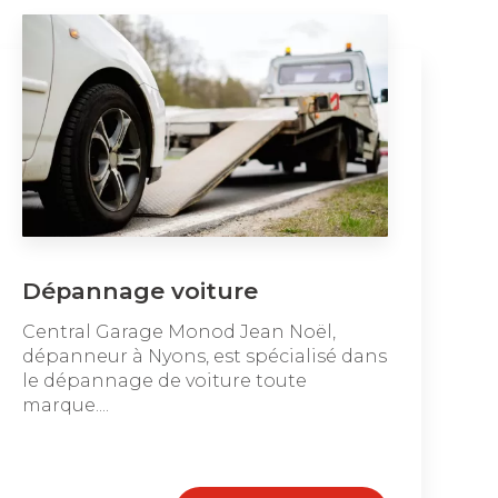
Dépannage voiture
Central Garage Monod Jean Noël,
dépanneur à Nyons, est spécialisé dans
le dépannage de voiture toute
marque....