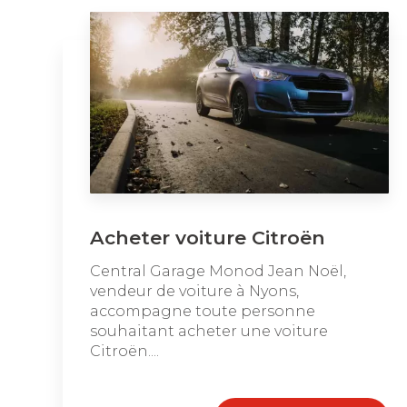
Acheter voiture Citroën
Central Garage Monod Jean Noël,
vendeur de voiture à Nyons,
accompagne toute personne
souhaitant acheter une voiture
Citroën....