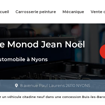
cueil
Carrosserie peinture
Mécanique
Vente 
utomobile à Nyons
8 avenue Paul Laurens 26110 NYONS
r un véhicule citadine neuf dans une concession Buis-les-Bar