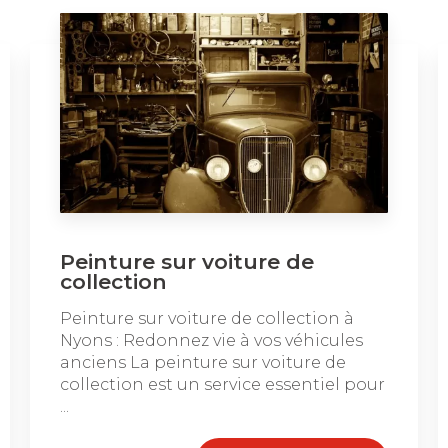
Peinture sur voiture de
collection
Peinture sur voiture de collection à
Nyons : Redonnez vie à vos véhicules
anciens La peinture sur voiture de
collection est un service essentiel pour
...