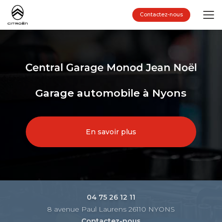
Aller
au
Contactez-nous
contenu
principal
Garage automobile à Nyons
En savoir plus
04 75 26 12 11
8 avenue Paul Laurens 26110 NYONS
Contactez-nous