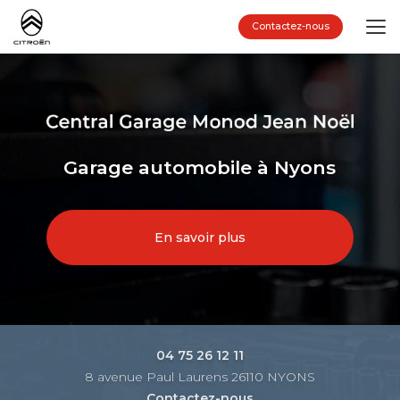
Aller
au
Contactez-nous
contenu
principal
Garage automobile à Nyons
En savoir plus
04 75 26 12 11
8 avenue Paul Laurens 26110 NYONS
Contactez-nous