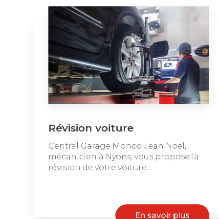
Révision voiture
Central Garage Monod Jean Noël,
mécanicien à Nyons, vous propose la
révision de votre voiture....
En savoir plus