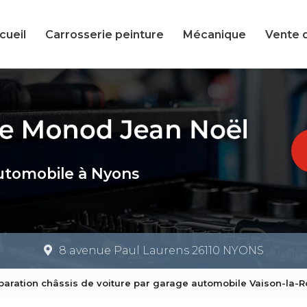
cueil
Carrosserie peinture
Mécanique
Vente 
utomobile à Nyons
8 avenue Paul Laurens 26110 NYONS
éparation châssis de voiture par garage automobile Vaison-la-