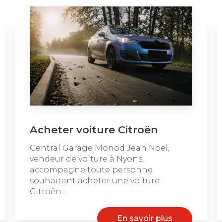
Acheter voiture Citroën
Central Garage Monod Jean Noël,
vendeur de voiture à Nyons,
accompagne toute personne
souhaitant acheter une voiture
Citroën....
En savoir plus