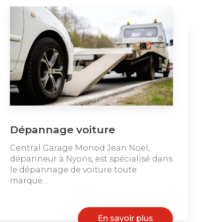
Dépannage voiture
Central Garage Monod Jean Noël,
dépanneur à Nyons, est spécialisé dans
le dépannage de voiture toute
marque....
En savoir plus