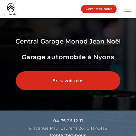
Aller
au
Contactez-nous
contenu
principal
Garage automobile à Nyons
En savoir plus
04 75 26 12 11
8 avenue Paul Laurens 26110 NYONS
Contactez-nous