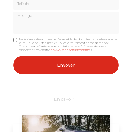
Téléphone
Message
J'autorise ce site à conserver l'ensemble des données transmises dans ce
formulaire pour faciliter le suivi et le traitement de ma demande.
(Aucune exploitation commerciale ne sera faite des données
conservées. Voir notre
politique de confidentialité
)
En savoir +