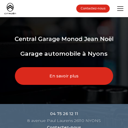
Aller
au
Contactez-nous
contenu
principal
Garage automobile à Nyons
En savoir plus
04 75 26 12 11
8 avenue Paul Laurens 26110 NYONS
Contactez-nous