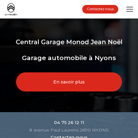
Aller
au
Contactez-nous
contenu
principal
Garage automobile à Nyons
En savoir plus
04 75 26 12 11
8 avenue Paul Laurens 26110 NYONS
Contactez-nous