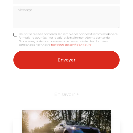
Message
J'autorise ce site à conserver l'ensemble des données transmises dans ce
formulaire pour faciliter le suivi et le traitement de ma demande.
(Aucune exploitation commerciale ne sera faite des données
conservées. Voir notre
politique de confidentialité
)
En savoir +