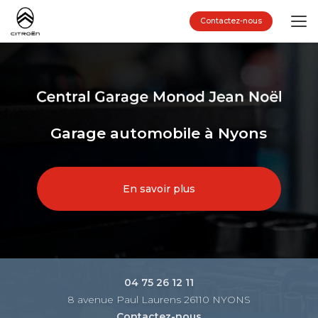
Aller
au
Contactez-nous
contenu
principal
Garage automobile à Nyons
En savoir plus
04 75 26 12 11
8 avenue Paul Laurens 26110 NYONS
Contactez-nous