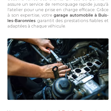
assure un service de remorquage rapide jusqu'à
l'atelier pour une prise en charge efficace. Grâce
à son expertise, votre
garage automobile à Buis-
les-Baronnies
garantit des prestations fiables et
adaptées à chaque véhicule.