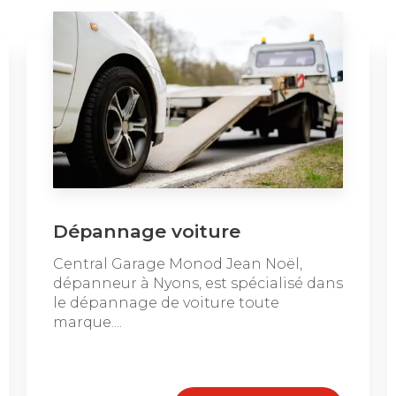
Dépannage voiture
Central Garage Monod Jean Noël,
dépanneur à Nyons, est spécialisé dans
le dépannage de voiture toute
marque....