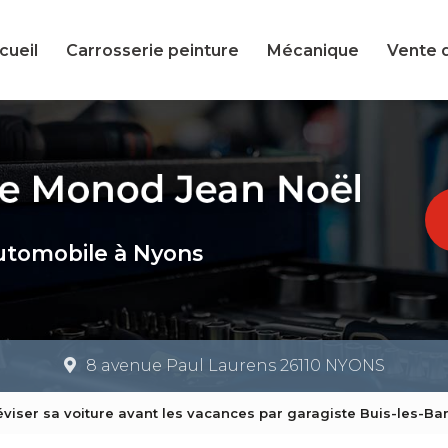
cueil
Carrosserie peinture
Mécanique
Vente 
utomobile à Nyons
8 avenue Paul Laurens 26110 NYONS
éviser sa voiture avant les vacances par garagiste Buis-les-Ba