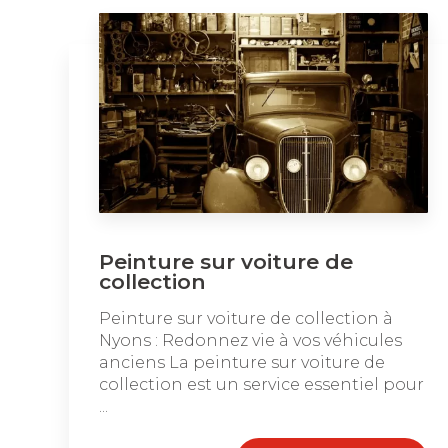
Peinture sur voiture de
collection
Peinture sur voiture de collection à
Nyons : Redonnez vie à vos véhicules
anciens La peinture sur voiture de
collection est un service essentiel pour
...