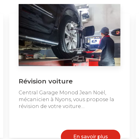
Révision voiture
Central Garage Monod Jean Noël,
mécanicien à Nyons, vous propose la
révision de votre voiture....
En savoir plus