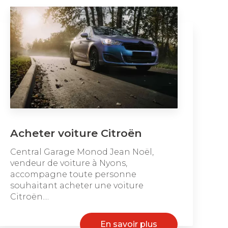
Acheter voiture Citroën
Central Garage Monod Jean Noël,
vendeur de voiture à Nyons,
accompagne toute personne
souhaitant acheter une voiture
Citroën....
En savoir plus